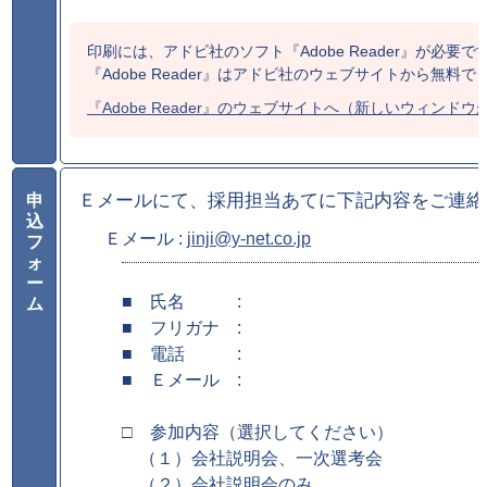
印刷には、アドビ社のソフト『Adobe Reader』が必要で
『Adobe Reader』はアドビ社のウェブサイトから無料
『Adobe Reader』のウェブサイトへ（新しいウィンド
Ｅメールにて、採用担当あてに下記内容をご連絡
申
込
Ｅメール :
jinji@y-net.co.jp
フ
ォ
ー
■　氏名　　　:

ム
■　フリガナ　:

■　電話　　　:

■　Ｅメール　:

□　参加内容（選択してください）　

　（１）会社説明会、一次選考会

　（２）会社説明会のみ
